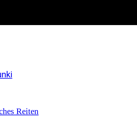
unki
ches Reiten
b