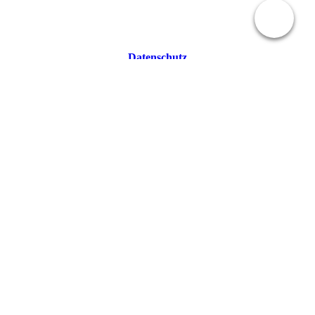
Datenschutz
Unser Team
Wolfgang Beger
Wolfgang Beger
1.Vorstand
Dr. Sabrina Auerbach
Dr. Sabrina Auerbach
2. Vorstand
Gabi Auch
Gabi Auch